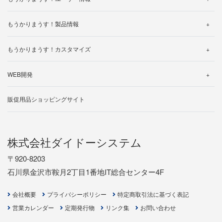
製品カタログ
帳票一覧
よくある質問
製品ご利用中のお客様へ
使い方動画
仕様一覧
もうかりまうす！製品情報
体験版ダウンロードされたお客様へ
サポートについて
サポートについて
よくある質問
動作環境について
操作マニュアル
無料トライアルお申し込み
もうかりまうす！カスタマイズ
製品マニュアル
バージョン・アップグレード
カスタマイズ事例のご紹介
帳票一覧
WEB開発
ライセンスの追加について
カスタマイズ見積り依頼
制作の流れ
販促用品ショッピングサイト
開発事例
お見積り依頼
株式会社ダイドーシステム
〒920-8203
石川県金沢市鞍月2丁目1番地IT総合センター4F
会社概要
プライバシーポリシー
特定商取引法に基づく表記
営業カレンダー
定期発行物
リンク集
お問い合わせ