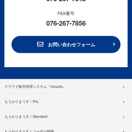
FAX番号
076-267-7856
お問い合わせフォーム
クラウド販売管理システム『moucla』
機能紹介
もうかりまうす！Pro.
料金・プラン
機能詳細
カスタマイズ事例
もうかりまうす！Standard
帳票一覧
よくある質問
機能詳細
仕様一覧
もうかりまうす！ユーザー情報