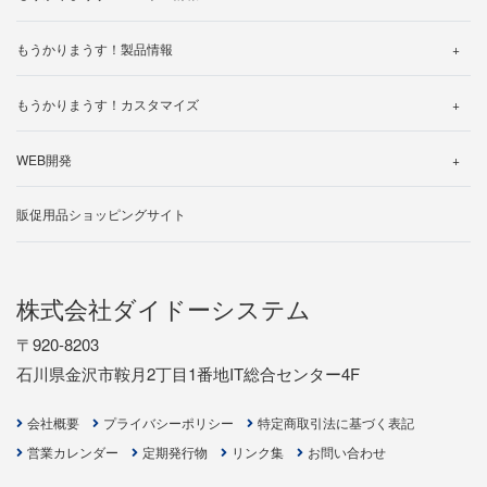
製品カタログ
帳票一覧
よくある質問
製品ご利用中のお客様へ
使い方動画
仕様一覧
もうかりまうす！製品情報
体験版ダウンロードされたお客様へ
サポートについて
サポートについて
よくある質問
動作環境について
操作マニュアル
無料トライアルお申し込み
もうかりまうす！カスタマイズ
製品マニュアル
バージョン・アップグレード
カスタマイズ事例のご紹介
帳票一覧
WEB開発
ライセンスの追加について
カスタマイズ見積り依頼
制作の流れ
販促用品ショッピングサイト
開発事例
お見積り依頼
株式会社ダイドーシステム
〒920-8203
石川県金沢市鞍月2丁目1番地IT総合センター4F
会社概要
プライバシーポリシー
特定商取引法に基づく表記
営業カレンダー
定期発行物
リンク集
お問い合わせ