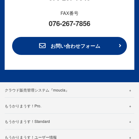
FAX番号
076-267-7856
お問い合わせフォーム
クラウド販売管理システム『moucla』
機能紹介
もうかりまうす！Pro.
料金・プラン
機能詳細
カスタマイズ事例
もうかりまうす！Standard
帳票一覧
よくある質問
機能詳細
仕様一覧
もうかりまうす！ユーザー情報