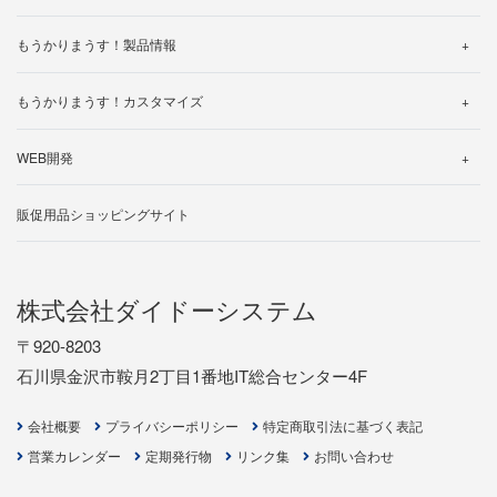
帳票一覧
よくある質問
製品ご利用中のお客様へ
使い方動画
仕様一覧
もうかりまうす！製品情報
体験版ダウンロードされたお客様へ
サポートについて
サポートについて
よくある質問
動作環境について
操作マニュアル
無料トライアルお申し込み
もうかりまうす！カスタマイズ
製品マニュアル
バージョン・アップグレード
カスタマイズ事例のご紹介
帳票一覧
WEB開発
ライセンスの追加について
カスタマイズ見積り依頼
制作の流れ
販促用品ショッピングサイト
開発事例
お見積り依頼
株式会社ダイドーシステム
〒920-8203
石川県金沢市鞍月2丁目1番地IT総合センター4F
会社概要
プライバシーポリシー
特定商取引法に基づく表記
営業カレンダー
定期発行物
リンク集
お問い合わせ