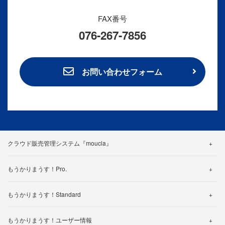
FAX番号
076-267-7856
お問い合わせフォーム
クラウド販売管理システム『moucla』
機能紹介
もうかりまうす！Pro.
料金・プラン
機能詳細
カスタマイズ事例
もうかりまうす！Standard
帳票一覧
よくある質問
機能詳細
仕様一覧
もうかりまうす！ユーザー情報
製品カタログ