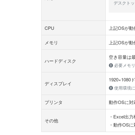
デスクトッ
CPU
上記OSが動
メモリ
上記OSが動
空き容量は最
ハードディスク
必要メモ
1920×1
ディスプレイ
使用環境
プリンタ
動作OSに対
・Excel出
その他
・動作OSに