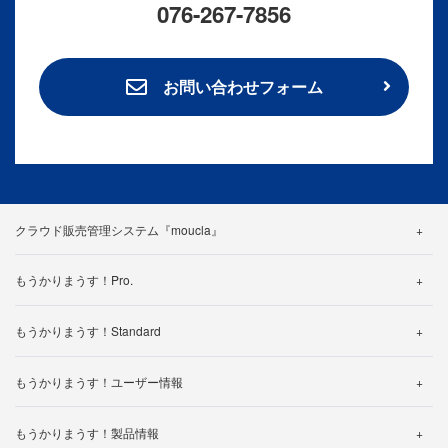
076-267-7856
お問い合わせフォーム
クラウド販売管理システム『moucla』
機能紹介
もうかりまうす！Pro.
料金・プラン
機能詳細
カスタマイズ事例
もうかりまうす！Standard
帳票一覧
よくある質問
機能詳細
仕様一覧
もうかりまうす！ユーザー情報
製品カタログ
帳票一覧
よくある質問
製品ご利用中のお客様へ
使い方動画
仕様一覧
もうかりまうす！製品情報
体験版ダウンロードされたお客様へ