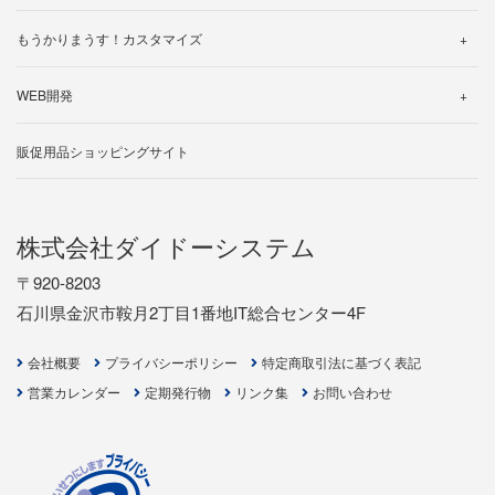
サポートについて
サポートについて
よくある質問
動作環境について
操作マニュアル
無料トライアルお申し込み
もうかりまうす！カスタマイズ
製品マニュアル
バージョン・アップグレード
カスタマイズ事例のご紹介
帳票一覧
WEB開発
ライセンスの追加について
カスタマイズ見積り依頼
制作の流れ
販促用品ショッピングサイト
開発事例
お見積り依頼
株式会社ダイドーシステム
〒920-8203
石川県金沢市鞍月2丁目1番地IT総合センター4F
会社概要
プライバシーポリシー
特定商取引法に基づく表記
営業カレンダー
定期発行物
リンク集
お問い合わせ