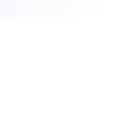
談
ださい。