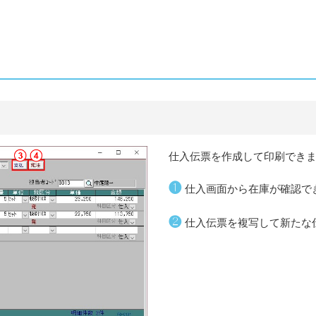
仕入伝票を作成して印刷でき
❶
仕入画面から在庫が確認で
❷
仕入伝票を複写して新たな