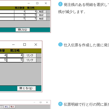
❹
発注残のある明細を選択し
残が減少します。
❺
仕入伝票を作成した後に発
❻
伝票明細で行と行の間に新