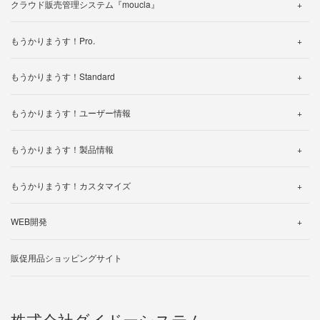
クラウド販売管理システム『moucla』
機能紹介
もうかりまうす！Pro.
料金・プラン
機能詳細
カスタマイズ事例
もうかりまうす！Standard
帳票一覧
よくある質問
機能詳細
仕様一覧
もうかりまうす！ユーザー情報
製品カタログ
帳票一覧
よくある質問
製品ご利用中のお客様へ
使い方動画
仕様一覧
もうかりまうす！製品情報
体験版ダウンロードされたお客様へ
サポートについて
サポートについて
よくある質問
動作環境について
操作マニュアル
無料トライアルお申し込み
もうかりまうす！カスタマイズ
製品マニュアル
バージョン・アップグレード
カスタマイズ事例のご紹介
帳票一覧
WEB開発
ライセンスの追加について
カスタマイズ見積り依頼
制作の流れ
販促用品ショッピングサイト
開発事例
お見積り依頼
株式会社ダイドーシステム