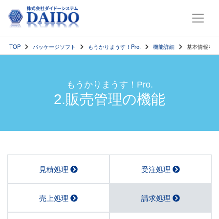
TOP
パッケージソフト
もうかりまうす！Pro.
機能詳細
基本情報を設
もうかりまうす！Pro.
2.販売管理の機能
見積処理
受注処理
売上処理
請求処理