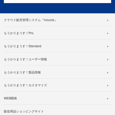
クラウド販売管理システム『moucla』
機能紹介
もうかりまうす！Pro.
料金・プラン
機能詳細
カスタマイズ事例
もうかりまうす！Standard
帳票一覧
よくある質問
機能詳細
仕様一覧
もうかりまうす！ユーザー情報
製品カタログ
帳票一覧
よくある質問
製品ご利用中のお客様へ
使い方動画
仕様一覧
もうかりまうす！製品情報
体験版ダウンロードされたお客様へ
サポートについて
サポートについて
よくある質問
動作環境について
操作マニュアル
無料トライアルお申し込み
もうかりまうす！カスタマイズ
製品マニュアル
バージョン・アップグレード
カスタマイズ事例のご紹介
帳票一覧
WEB開発
ライセンスの追加について
カスタマイズ見積り依頼
制作の流れ
販促用品ショッピングサイト