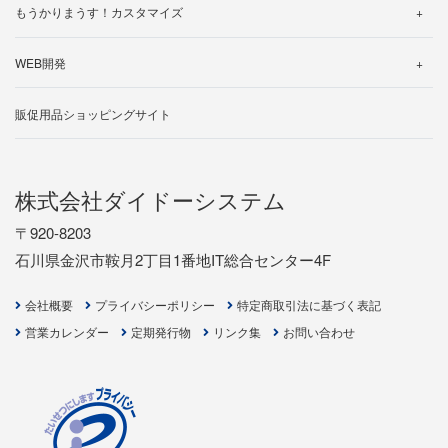
操作マニュアル
無料トライアルお申し込み
もうかりまうす！カスタマイズ
製品マニュアル
バージョン・アップグレード
カスタマイズ事例のご紹介
帳票一覧
WEB開発
ライセンスの追加について
カスタマイズ見積り依頼
制作の流れ
販促用品ショッピングサイト
開発事例
お見積り依頼
株式会社ダイドーシステム
〒920-8203
石川県金沢市鞍月2丁目1番地IT総合センター4F
会社概要
プライバシーポリシー
特定商取引法に基づく表記
営業カレンダー
定期発行物
リンク集
お問い合わせ