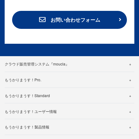
お問い合わせフォーム
クラウド販売管理システム『moucla』
機能紹介
もうかりまうす！Pro.
料金・プラン
機能詳細
カスタマイズ事例
もうかりまうす！Standard
帳票一覧
よくある質問
機能詳細
仕様一覧
もうかりまうす！ユーザー情報
製品カタログ
帳票一覧
よくある質問
製品ご利用中のお客様へ
使い方動画
仕様一覧
もうかりまうす！製品情報
体験版ダウンロードされたお客様へ
サポートについて
サポートについて
よくある質問
動作環境について