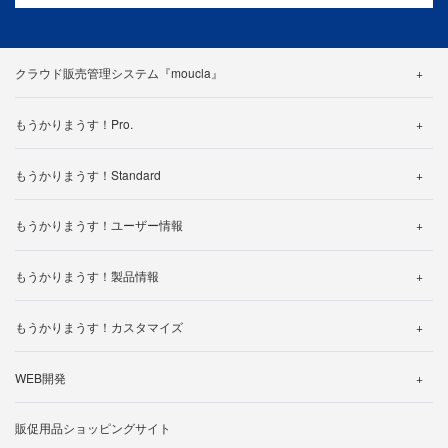
クラウド販売管理システム『moucla』
機能紹介
もうかりまうす！Pro.
料金・プラン
機能詳細
カスタマイズ事例
もうかりまうす！Standard
帳票一覧
よくある質問
機能詳細
仕様一覧
もうかりまうす！ユーザー情報
製品カタログ
帳票一覧
よくある質問
製品ご利用中のお客様へ
使い方動画
仕様一覧
もうかりまうす！製品情報
体験版ダウンロードされたお客様へ
サポートについて
サポートについて
よくある質問
動作環境について
操作マニュアル
無料トライアルお申し込み
もうかりまうす！カスタマイズ
製品マニュアル
バージョン・アップグレード
カスタマイズ事例のご紹介
帳票一覧
WEB開発
ライセンスの追加について
カスタマイズ見積り依頼
制作の流れ
販促用品ショッピングサイト
開発事例