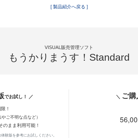
[ 製品紹介へ戻る ]
VISUAL販売管理ソフト
もうかりまうす！Standard
版
ご購
でお試し！ ／
＼
制限！
法やご不明な点など）
56,0
そのまま利用可能！
o.の体験版を参考にお試しください。