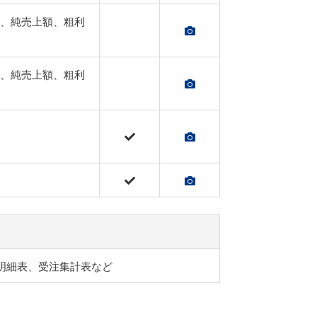
、純売上額、粗利
、純売上額、粗利
明細表、受注集計表など