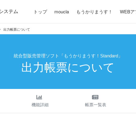
システム
トップ
moucla
もうかりまうす！
WEB
出力帳票について
統合型販売管理ソフト「もうかりまうす！Standard」
出力帳票について
機能詳細
帳票一覧表