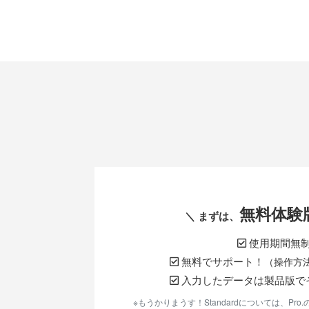
無料体験
＼ まずは、
使用期間無
無料でサポート！
（操作方
入力したデータは製品版で
※もうかりまうす！Standardについては、Pr