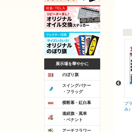
展示場を華やかに
のぼり旗
スイングバナー
・フラッグ
横断幕・紅白幕
)
プライスボードセット(10台
プライスボードセット(10台
パ
分)P2N-S
分)SK-34S
ラ
連続旗・風車
￥36,465
￥59,400
）
（税込）
（税込）
・ペナント
アーチフラワー