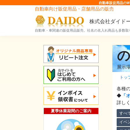
自動車販促用品のW
自動車向け販促用品・店舗用品の販売
株式会社ダイド
自動車・車関連の販促用品販売。社名の名入れ商品も多数取
展示
トッ
各種
◆
「
詳し
夏季休業期間のご案内
すべ
イベ