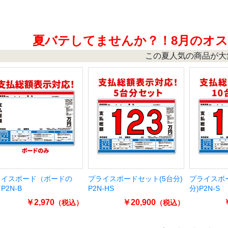
夏バテしてませんか？！8月のオ
この夏人気の商品が大
ピヨンポール付セット（フ
ディーラーサイズ シンプル
バイク用シ
ワー/スカイブルー）
車検証入 20枚
20枚入
￥2,156
￥5,720
（税込）
（税込）