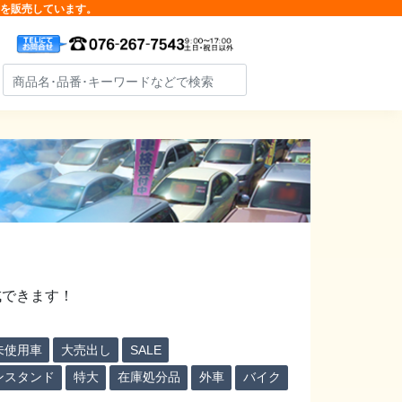
品を販売しています。
成できます！
未使用車
大売出し
SALE
ンスタンド
特大
在庫処分品
外車
バイク