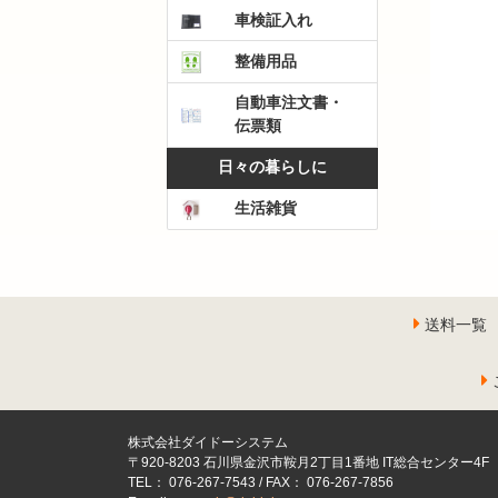
車検証入れ
整備用品
自動車注文書・
伝票類
日々の暮らしに
生活雑貨
送料一覧
株式会社ダイドーシステム
〒920-8203 石川県金沢市鞍月2丁目1番地 IT総合センター4F
TEL： 076-267-7543 / FAX： 076-267-7856