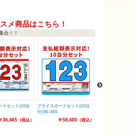
ススメ商品はこちら！
集合！！
ンプル車検証入
パピヨン（フラワー/スカイブ
プライスボードセット
ルー） 旗のみ
SK-34H
￥4,246
￥1,650
￥34,65
（税込）
（税込）