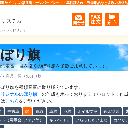
EBサイト。のぼり旗・ナンバープレート・車検証入れ・整備用品など多数の販促
ーシステム
り扱っております。
のぼり旗
場の定番。目を引くのぼり旗を多数ご用意しています。
プ
商品一覧（のぼり旗）
のぼり旗を種類豊富に取り揃えています。
オリジナルのぼり旗」
の作成も承っております！小ロットで作
くは
こちら
をご覧ください。
て
中古車
軽
買取
車検
点検
オイル交換
鈑金塗装
ント（展示会･フェア等）
キズヘコミ
いらっしゃいませ
ガソリ