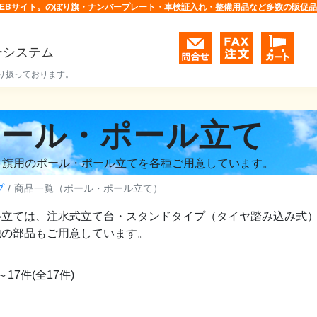
EBサイト。のぼり旗・ナンバープレート・車検証入れ・整備用品など多数の販促
ーシステム
り扱っております。
ポール・ポール立て
り旗用のポール・ポール立てを各種ご用意しています。
プ
商品一覧（ポール・ポール立て）
ル立ては、注水式立て台・スタンドタイプ（タイヤ踏み込み式
他の部品もご用意しています。
～17件(全17件)