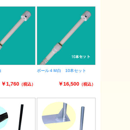
白
ポール４Ｍ白 10本セット
￥1,760
￥16,500
（税込）
（税込）