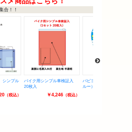
ススメ商品はこちら！
集合！！
ンプル車検証入
パピヨン（フラワー/スカイブ
プライスボードセット
ルー） 旗のみ
SK-34H
￥4,246
￥1,650
￥34,65
（税込）
（税込）