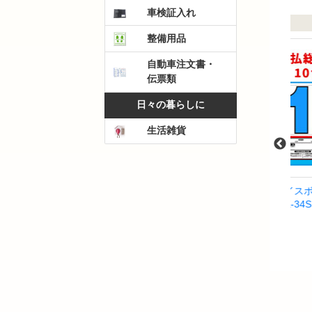
車検証入れ
整備用品
自動車注文書・
伝票類
日々の暮らしに
生活雑貨
)
プライスボードセット(10台
プライスボードセット(10台
パ
分)P2N-S
分)SK-34S
ラ
￥36,465
￥59,400
）
（税込）
（税込）