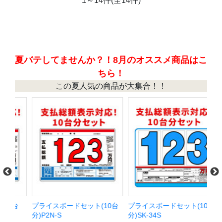
1～14件(全14件)
夏バテしてませんか？！8月のオススメ商品はこ
ちら！
この夏人気の商品が大集合！！
台
プライスボードセット(10台
プライスボードセット(10台
パ
分)P2N-S
分)SK-34S
ラ