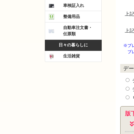
車検証入れ
上記
整備用品
自動車注文書・
上記
伝票類
日々の暮らしに
※プ
プ
生活雑貨
デー
版