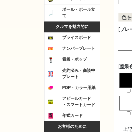
ポール・ポール立
て
色を
クルマを魅力的に
[プレ
プライスボード
ナンバープレート
看板・ポップ
[塗装
売約済み・商談中
プレート
POP・カラー用紙
アピールカード
・スマートカード
年式カード
お客様のために
上記