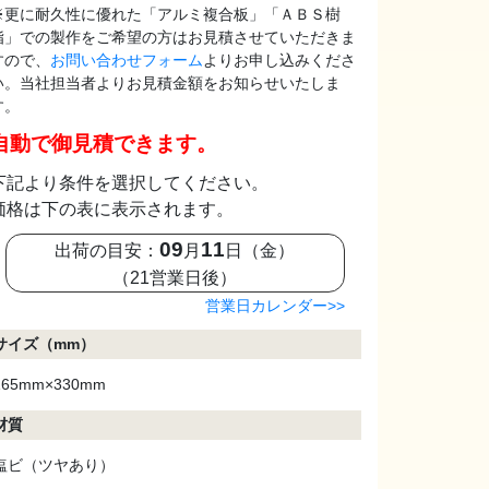
※更に耐久性に優れた「アルミ複合板」「ＡＢＳ樹
脂」での製作をご希望の方はお見積させていただきま
すので、
お問い合わせフォーム
よりお申し込みくださ
い。当社担当者よりお見積金額をお知らせいたしま
す。
自動で御見積できます。
下記より条件を選択してください。
価格は下の表に表示されます。
09
11
出荷の目安：
月
日（金）
（21営業日後）
営業日カレンダー>>
サイズ（mm）
165mm×330mm
材質
塩ビ（ツヤあり）