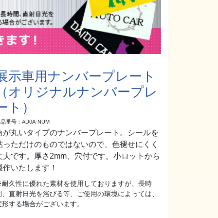
展示車用ナンバープレート
（オリジナルナンバープレ
ート）
品番号：AD0A-NUM
角が丸いタイプのナンバープレート。シールを
貼っただけのものではないので、色褪せにくく
丈夫です。厚さ2mm、穴付です。小ロットから
製作いたします！
※耐久性に優れた素材を使用しておりますが、長時
間、直射日光を浴びる等、ご使用の環境によっては、
変形する場合がございます。