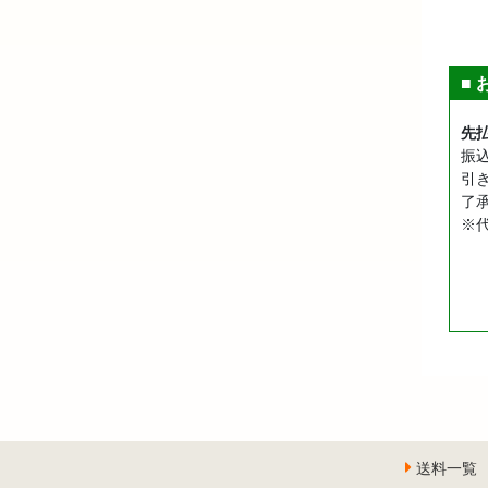
■
先
振
引
了
※
送料一覧