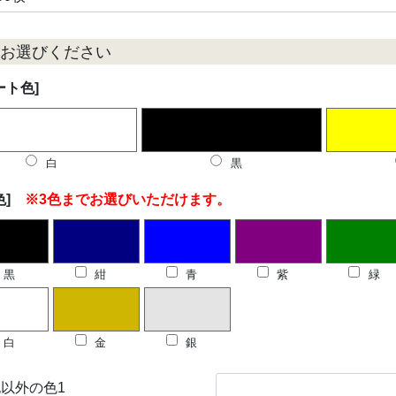
お選びください
ート色]
白
黒
色]
※3色までお選びいただけます。
黒
紺
青
紫
緑
白
金
銀
以外の色1