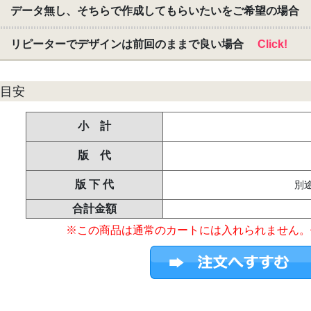
データ無し、そちらで作成してもらいたいをご希望の場合
リピーターでデザインは前回のままで良い場合
Click!
目安
小 計
版 代
版 下 代
別
合計金額
※この商品は通常のカートには入れられません。