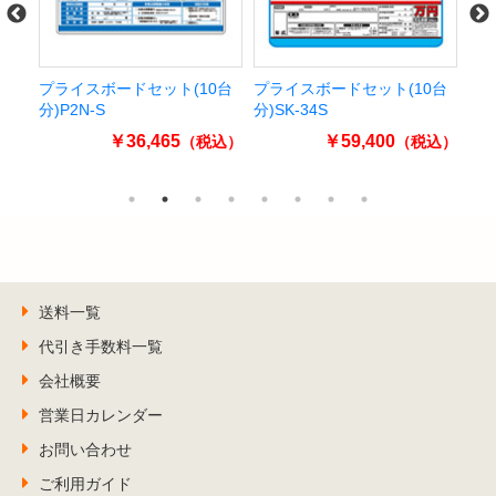
台
プライスボードセット(10台
プライスボードセット(10台
パ
分)P2N-S
分)SK-34S
ラ
￥36,465
￥59,400
込）
（税込）
（税込）
送料一覧
代引き手数料一覧
会社概要
営業日カレンダー
お問い合わせ
ご利用ガイド