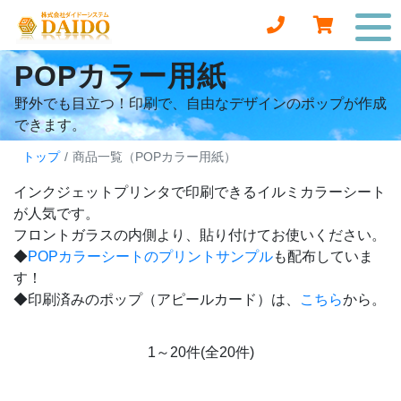
POPカラー用紙
野外でも目立つ！印刷で、自由なデザインのポップが作成
できます。
トップ
商品一覧（POPカラー用紙）
インクジェットプリンタで印刷できるイルミカラーシート
が人気です。
フロントガラスの内側より、貼り付けてお使いください。
◆
POPカラーシートのプリントサンプル
も配布していま
す！
◆印刷済みのポップ（アピールカード）は、
こちら
から。
1～20件(全20件)