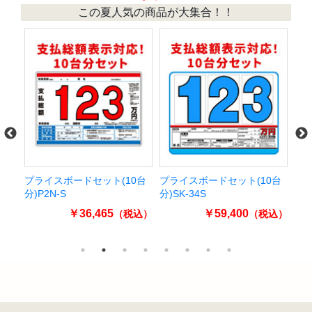
この夏人気の商品が大集合！！
台
プライスボードセット(10台
プライスボードセット(10台
パ
分)P2N-S
分)SK-34S
ラ
￥36,465
￥59,400
込）
（税込）
（税込）