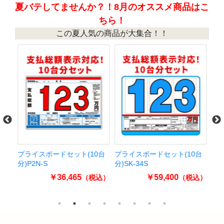
夏バテしてませんか？！8月のオススメ商品はこ
ちら！
この夏人気の商品が大集合！！
台
プライスボードセット(10台
プライスボードセット(10台
パ
分)P2N-S
分)SK-34S
ラ
￥36,465
￥59,400
込）
（税込）
（税込）