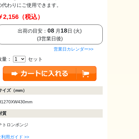
の代わりにご使用できます。
￥2,156（税込）
08
18
出荷の目安：
月
日 (火)
(3営業日後)
営業日カレンダー>>
数量：
セット
サイズ（mm）
H1270XW430mm
材質
テトロンポンジ
ご利用ガイド >>