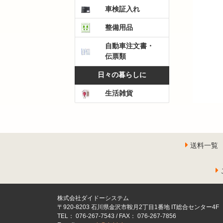
車検証入れ
整備用品
自動車注文書・
伝票類
日々の暮らしに
生活雑貨
送料一覧
株式会社ダイドーシステム
〒920-8203 石川県金沢市鞍月2丁目1番地 IT総合センター4F
TEL： 076-267-7543 / FAX： 076-267-7856