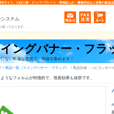
EBサイト。のぼり旗・ナンバープレート・車検証入れ・整備用品など多数の販促
ーシステム
り扱っております。
スイングバナー・フラ
でにない斬新な形状で、視線を集めます！
プ
商品一覧（スイングバナー・フラッグ）
商品詳細：パピヨンポー
るようなフォルムが特徴的で、視覚効果も抜群です。
商