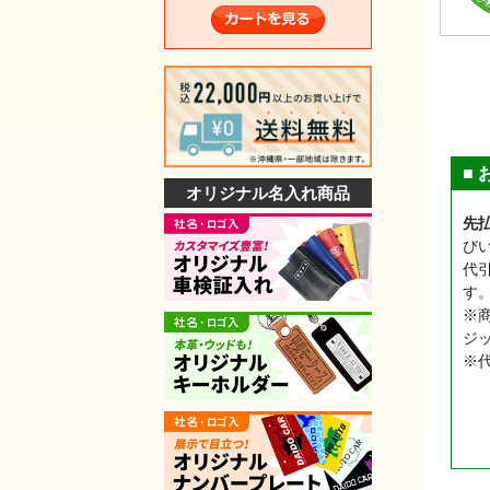
■
オリジナル名入れ商品
先
び
代
す
※
ジ
※