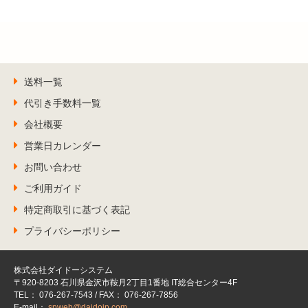
送料一覧
代引き手数料一覧
会社概要
営業日カレンダー
お問い合わせ
ご利用ガイド
特定商取引に基づく表記
プライバシーポリシー
株式会社ダイドーシステム
〒920-8203 石川県金沢市鞍月2丁目1番地 IT総合センター4F
TEL： 076-267-7543 / FAX： 076-267-7856
E-mail：
spweb@daidojp.com