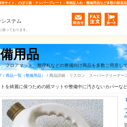
EBサイト。のぼり旗・ナンバープレート・車検証入れ・整備用品など多数の販促
ーシステム
り扱っております。
整備用品
ー、フロアマット、整理札などの整備向け商品を多数ご用意し
プ
商品一覧（整備用品）
商品詳細：リスロン スーパークリーナー
ットを綺麗に保つための紙マットや整備中に汚さないカバーな
商