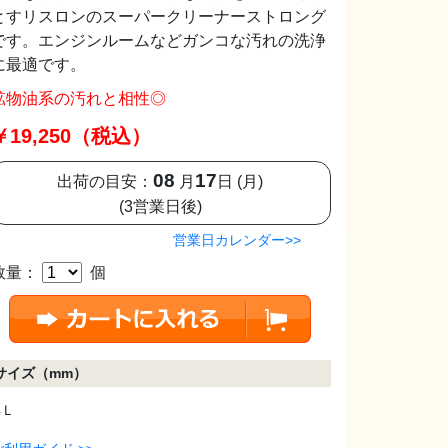
とすリスロンのスーパークリーナーストロング
です。エンジンルームなどガンコな汚れの洗浄
に最適です。
鉱物油系の汚れと相性◎
￥19,250（税込）
08
17
出荷の目安：
月
日 (月)
(3営業日後)
営業日カレンダー>>
数量：
個
サイズ（mm）
4Ｌ