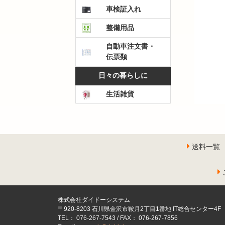
車検証入れ
整備用品
自動車注文書・
伝票類
日々の暮らしに
生活雑貨
送料一覧
株式会社ダイドーシステム
〒920-8203 石川県金沢市鞍月2丁目1番地 IT総合センター4F
TEL： 076-267-7543 / FAX： 076-267-7856