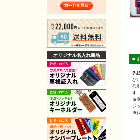
オリジナル名入れ商品
■
先
び
代
す
※
ジ
※