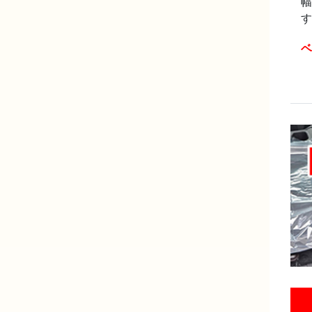
幅
す
ベ