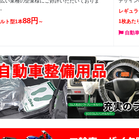
デザイン
広い業種の企業様にご好評いただいておりま
。
レギュラ
88円
1枚あた
ルト型1本
～
自動車