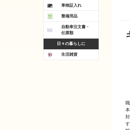
車検証入れ
整備用品
自動車注文書・
伝票類
日々の暮らしに
生活雑貨
職
本
対
す