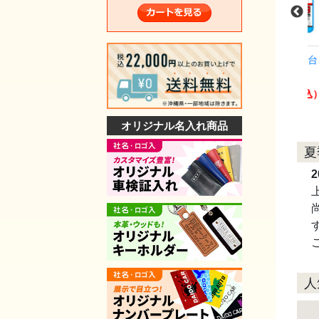
(5台
プライスボードセット(10台
プライスボードセット(10台
分)P2N-S
分)SK-34S
￥36,465
￥59,400
（税込）
（税込）
（税込）
オリジナル名入れ商品
夏
2
人