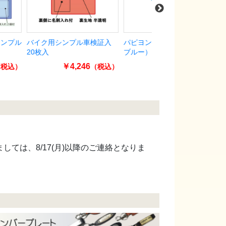
シンプル車検証入
パピヨン（フラワー/スカイ
プライスボードセット
ブルー） 旗のみ
分)SK-34H
￥4,246
￥1,650
￥34,650
（税込）
（税込）
ましては、8/17(月)以降のご連絡となりま