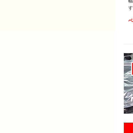
幅
す
ベ