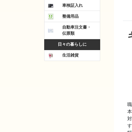
車検証入れ
整備用品
自動車注文書・
伝票類
日々の暮らしに
生活雑貨
職
本
対
す