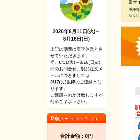
当サ
※沖縄
※リピ
2026年8月11日(火)～
8月16日(日)
上記の期間は夏季休業とさ
せていただきます。
尚、8/11(火)～8/16(日)の
間のお問合せ、製品注文メ
ールにつきましては
8/17(月)以降
のご連絡とな
ります。
ご迷惑をおかけ致しますが
何卒ご了承下さい。
0点
カートに入っています。
合計金額：0円