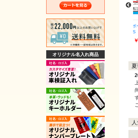
(5台
プライスボードセット(10台
プライスボードセット(10台
分)P2N-S
分)SK-34S
￥36,465
￥59,400
（税込）
（税込）
（税込）
オリジナル名入れ商品
夏
2
人