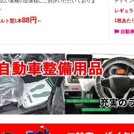
デザイン
広い業種の企業様にご好評いただいておりま
。
レギュラ
88円
1枚あた
ルト型1本
～
自動車