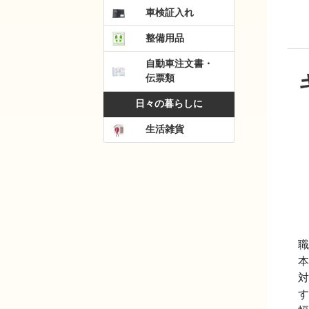
車検証入れ
整備用品
自動車注文書・
伝票類
日々の暮らしに
生活雑貨
職
本
対
す