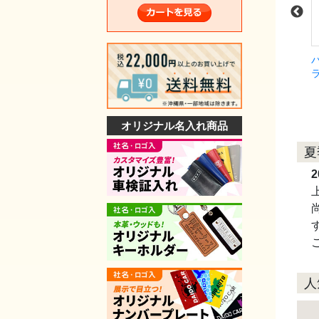
(5台
プライスボードセット(10台
プライスボードセット(10台
分)P2N-S
分)SK-34S
￥36,465
￥59,400
（税込）
（税込）
（税込）
オリジナル名入れ商品
夏
2
人