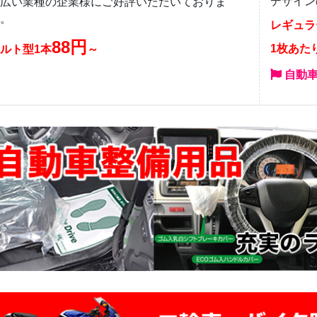
デザイン
広い業種の企業様にご好評いただいておりま
。
レギュラ
88円
1枚あた
ルト型1本
～
自動車