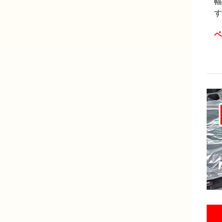
幅
す
ベ