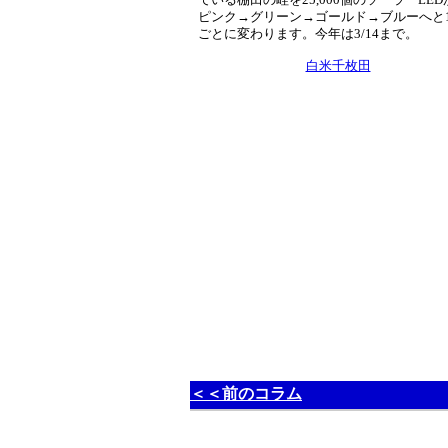
ピンク→グリーン→ゴールド→ブルーへと1
ごとに変わります。今年は3/14まで。
白米千枚田
＜＜前のコラム