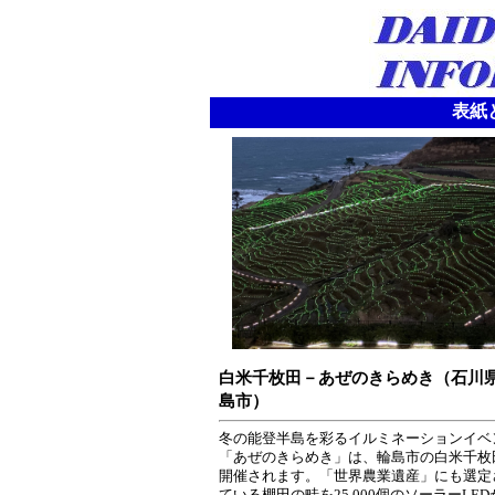
表紙と
白米千枚田－あぜのきらめき（石川
島市）
冬の能登半島を彩るイルミネーションイベ
「あぜのきらめき」は、輪島市の白米千枚
開催されます。「世界農業遺産」にも選定
ている棚田の畦を25,000個のソーラーLED