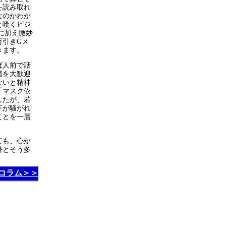
を読み取れ
なのかわか
と嘆くビジ
に加え微妙
万引きGメ
きます。
ば人前で話
着を大歓迎
ないと精神
「マスク依
したが、若
下が騒がれ
ことを一層
ても、心か
外とそう多
コラム＞＞