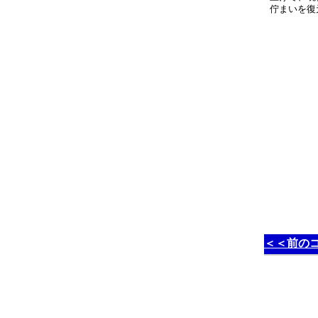
佇まいを復
＜＜前の