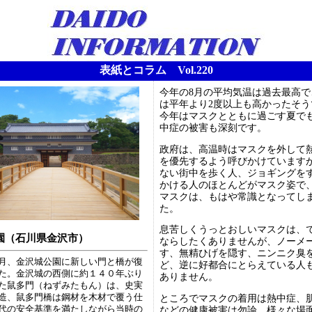
表紙とコラム Vol.220
今年の8月の平均気温は過去最高で
は平年より2度以上も高かったそう
今年はマスクとともに過ごす夏で
中症の被害も深刻です。
政府は、高温時はマスクを外して
を優先するよう呼びかけています
ない街中を歩く人、ジョギングを
かける人のほとんどがマスク姿で
マスクは、もはや常識となってし
た。
息苦しくうっとおしいマスクは、
園（石川県金沢市）
ならしたくありませんが、ノーメ
す、無精ひげを隠す、ニンニク臭
月、金沢城公園に新しい門と橋が復
ど、逆に好都合にとらえている人
た。金沢城の西側に約１４０年ぶり
ありません。
た鼠多門（ねずみたもん）は、史実
造、鼠多門橋は鋼材を木材で覆う仕
ところでマスクの着用は熱中症、
代の安全基準を満たしながら当時の
などの健康被害は勿論、様々な場