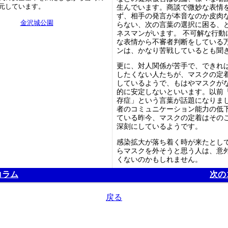
元しています。
生んでいます。商談で微妙な表情
ず、相手の発言が本音なのか皮肉
金沢城公園
らない、次の言葉の選択に困る、
ネスマンがいます。 不可解な行動
な表情から不審者判断をしている
ンは、かなり苦戦しているとも聞
更に、対人関係が苦手で、できれ
したくない人たちが、マスクの定
しているようで、もはやマスクが
的に安定しないといいます。以前
存症」という言葉が話題になりま
者のコミュニケーション能力の低
ている昨今、マスクの定着はその
深刻にしているようです。
感染拡大が落ち着く時が来たとし
らマスクを外そうと思う人は、意
くないのかもしれません。
コラム
次の
戻る