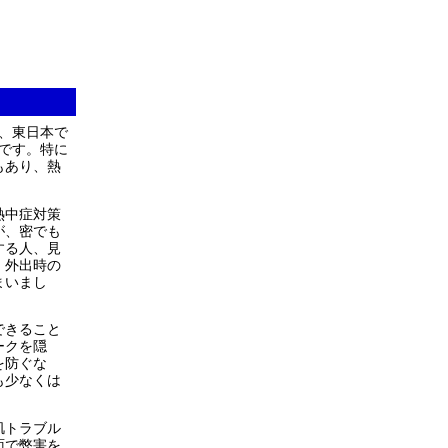
、東日本で
です。特に
もあり、熱
熱中症対策
が、密でも
する人、見
、外出時の
まいまし
できること
ークを隠
を防ぐな
も少なくは
肌トラブル
面で弊害を