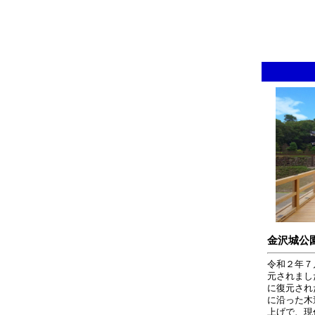
金沢城公
令和２年７
元されまし
に復元され
に沿った木
上げで、現