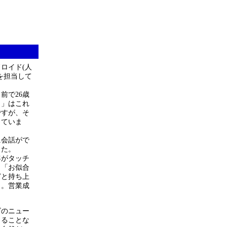
ロイド(人
を担当して
前で26歳
ミ」はこれ
ですが、そ
していま
に会話がで
した。
客がタッチ
、「お似合
どと持ち上
出。営業成
ビのニュー
さることな