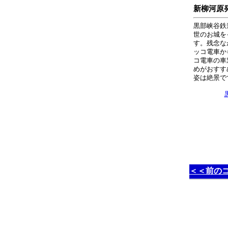
新柳河原
黒部峡谷鉄
世のお城を
す。残念な
ッコ電車か
コ電車の車
めがおすす
姿は絶景で
＜＜前の