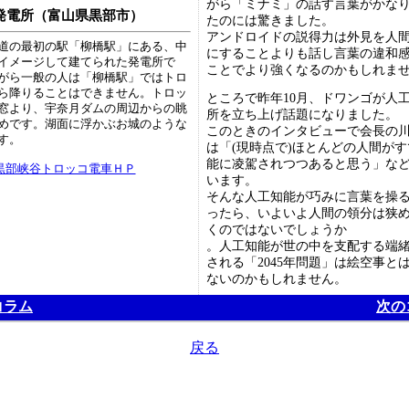
がら「ミナミ」の話す言葉がかな
発電所（富山県黒部市）
たのには驚きました。
アンドロイドの説得力は外見を人
道の最初の駅「柳橋駅」にある、中
にすることよりも話し言葉の違和
イメージして建てられた発電所で
ことでより強くなるのかもしれま
がら一般の人は「柳橋駅」ではトロ
ら降りることはできません。トロッ
ところで昨年10月、ドワンゴが人
窓より、宇奈月ダムの周辺からの眺
所を立ち上げ話題になりました。
めです。湖面に浮かぶお城のような
このときのインタビューで会長の
す。
は「(現時点で)ほとんどの人間が
能に凌駕されつつあると思う」な
黒部峡谷トロッコ電車ＨＰ
います。
そんな人工知能が巧みに言葉を操
ったら、いよいよ人間の領分は狭
くのではないでしょうか
。人工知能が世の中を支配する端
される「2045年問題」は絵空事と
ないのかもしれません。
コラム
次の
戻る