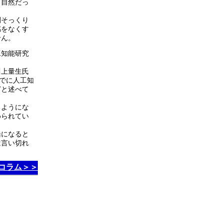
り自然だっ
間そっくり
感をなくす
せん。
工知能研究
川上量生氏
すでに人工知
どと述べて
るようにな
められてい
緒になると
は言い切れ
コラム＞＞