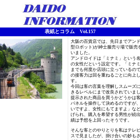
表紙とコラム Vol.157
大阪の百貨店では、先日までアンド
型ロボット)が紳士服売り場で販売
いました。
アンドロイドは「ミナミ」という名
の女性だという設定です。「ミナ
までも何度か店頭に立っているの
の接客力は回を重ねるごとに向上
す。
今回は客の言葉を理解しスムーズ
きるレベルにまで改良されていま
提示された商品を買うかどうかは
パネルを操作して決めるのですが
いですよ、女性にもてますよ」な
げられ、購入を希望する男性が続
績は予想を上回ったそうです。
そんな客とのやりとりを私はテレ
スで見ましたが、掛け合いの妙も