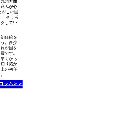
・九州方面
え込みが心
とがこの国
」 そう考
ックしてい
も初任給を
ょう。多少
それが国を
出費です。
を早くから
て切り拓か
以上の初任
す。
コラム＞＞