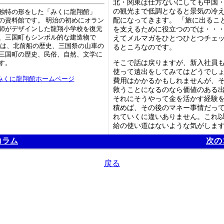
北・関東は仕方ないにしても中国
の観光まで低調となると景気の冷
独特の形をした「みくに龍翔館」
配になってきます。 「旅に出るこ
の資料館です。 明治の初めにオラン
を支えるために役立つのでは・・・
師がデザインした龍翔小学校を復元
、三国町もシンボル的な建造物で
えてメルマガをひとつひとつチェ
には、北前船の歴史、三国祭の山車の
るところなのです。
三国町の歴史、民俗、自然、文学に
そこで話は戻りますが、新入社員
す。
使って遠出をしてみてはどうでし
みくに龍翔館ホームページ
費用はかかるかもしれませんが、
救うことになるのなら価値のある
それにそうやって金を活かす経験
積めば、その後のマネー事情だっ
れていくに違いありません。これ
給の使い道はないような気がしま
コラム
次の
戻る