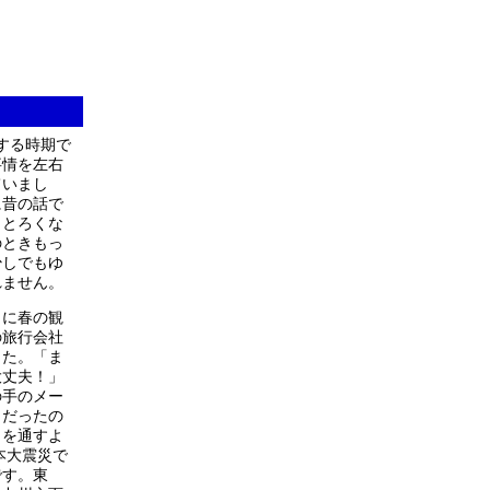
する時期で
事情を左右
ていまし
に昔の話で
っとろくな
のときもっ
少しでもゆ
れません。
りに春の観
の旅行会社
した。「ま
大丈夫！」
の手のメー
りだったの
目を通すよ
本大震災で
です。東