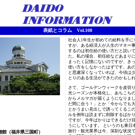
表紙とコラム Vol.108
社会人1年生が初めての給料を手に
すが、ある経済人が人生のマネー
するのは初任給の使い方だと説い
た。私の場合、初任給などあまり
まったく記憶にないのですが、き
使い方をしなかったはずです。あ
と思慮深くなっていれば、今頃は
とりのある生活ができたのかもし
さて、ゴールデンウィークを皮切
光シーズンが本格化し、あちこち
からメルマガが届くようになりま
だ間に合う！」とか「今からでも
とかうまい見出しで誘ってくるこ
ルを例年は読まずに削除するばか
ですが、今年ばかりはできるだけ
うにしています。 というのも東日
旅行・観光業界は今、深刻な状況
翔館（福井県三国町）