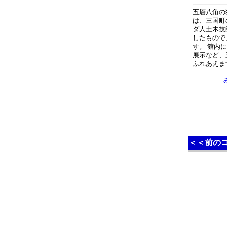
五層八角の
は、三国町
ダ人土木技
したもので
す。 館内
展示など、
ふれあえま
＜＜前の