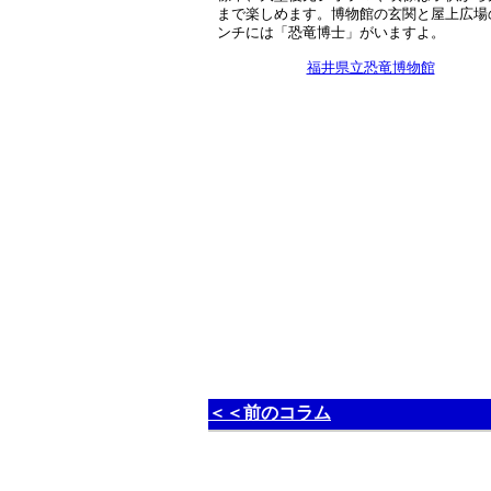
まで楽しめます。博物館の玄関と屋上広場
ンチには「恐竜博士」がいますよ。
福井県立恐竜博物館
＜＜前のコラム