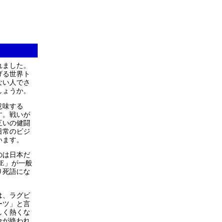
れました。
げる世界ト
ない人でさ
しょうか。
意味する
ます。戦いが
互いの健闘
日常のビジ
います。
るのは日本だ
ME」が一般
り死語にな
は、ラグビ
ーツ」と言
しく熱くな
合が終われ