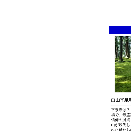
白山平泉
平泉寺は７
場で、最盛期
信仰の拠点
山が焼失し
れた僧たち