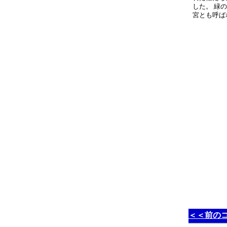
した。 緑
宮とも呼ば
＜＜前の