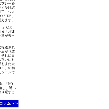
のプレーを
長く受け継
終了、つま
 SIDE」
覚えます。
了）」だと、
まま「お疲
手達が去っ
。
に報道され
ームが花道
。それに日
お互いに対
景もまた大
IDE」の精
たシーンで
に「NO
発信し、近い
を取り返すこ
コラム＞＞