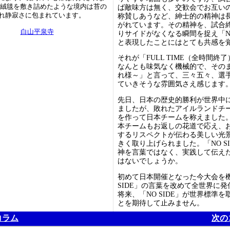
の絨毯を敷き詰めたような境内は苔の
ば敵味方は無く、交歓会でお互い
れ静寂さに包まれています。
称賛しあうなど、紳士的の精神は
がれています。その精神を、試合
白山平泉寺
りサイドがなくなる瞬間を捉え「NO
と表現したことにはとても共感を
それが「FULL TIME（全時間終
なんとも味気なく機械的で、その
れ様～」と言って、三々五々、選
ていきそうな雰囲気さえ感じます
先日、日本の歴史的勝利が世界中
ましたが、敗れたアイルランドチ
を作って日本チームを称えました
本チームもお返しの花道で応え、
するリスペクトが伝わる美しい光
きく取り上げられました。「NO S
神を言葉ではなく、実践して伝え
はないでしょうか。
初めて日本開催となった今大会を機
SIDE」の言葉を改めて全世界に
将来、「NO SIDE」が世界標準
とを期待して止みません。
コラム
次の