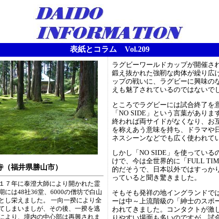
表紙とコラム Vol.209
ラグビーワールドカップが開催さ
鍛え抜かれた強靭な肉体が繰り広
ップの戦いに、ラグビーに興味の
えも魅了されているのではないで
ところでラグビーには試合終了を
「NO SIDE」という言葉があり
終われば両サイドがなくなり、お
を称えあう意味を持ち、ドラマや
ネスシーンなどでも広く使われて
しかし「NO SIDE」を使ってい
けで、今は全世界的に「FULL TI
寺（福井県勝山市）
的だそうで、日本以外ではすっか
っていると聞き驚きました。
１７年に泰澄大師により開かれた霊
には48社36堂、6000の僧坊で白山
そもそも発祥の地イングランドで
とし栄えました。 一向一揆により全
ーは中～上流階級の「紳士のスポ
てしまいましが、その後、一揆を逃
われてきました。コンタクトが激
により、境内の中心部は再興されま
りやすい場面も多いのですが、試