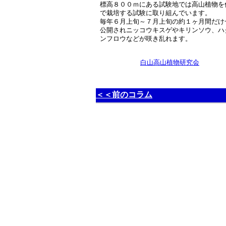
標高８００ｍにある試験地では高山植物を
で栽培する試験に取り組んでいます。
毎年６月上旬～７月上旬の約１ヶ月間だけ
公開されニッコウキスゲやキリンソウ、ハ
ンフロウなどが咲き乱れます。
白山高山植物研究会
＜＜前のコラム