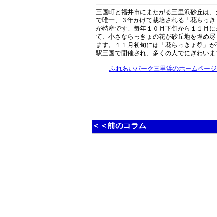
三国町と福井市にまたがる三里浜砂丘は、
で唯一、３年かけて栽培される「花らっき
が特産です。毎年１０月下旬から１１月に
て、小さならっきょの花が砂丘地を埋め尽
ます。１１月初旬には「花らっきょ祭」が
駅三国で開催され、多くの人でにぎわいま
ふれあいパーク三里浜のホームページ
＜＜前のコラム