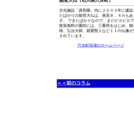
能登大仏（石川県穴水町）
文化施設「真和園」内に２００３年に建設
たばかりの能登大仏は、座高８．４ｍもあ
す。 できたばかりなので、まだピカピカ
散策無料の園内には、三重塔をはじめ、観
様、弘法大師、親鸞聖人など１１の仏像が
されています。
穴水町役場のホームページ
＜＜前のコラム