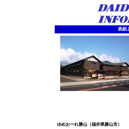
表紙と
ゆめおーれ勝山（福井県勝山市）