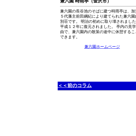
兼六園 時雨亭（金沢市）
兼六園の長谷池のそばに建つ時雨亭は、加
５代藩主前田綱紀により建てられた兼六園
別荘です。 明治の初めに取り壊されまし
平成１２年に復元されました。 亭内の見
由で、兼六園内の散策の途中に休憩するこ
できます。
兼六園ホームページ
＜＜前のコラム