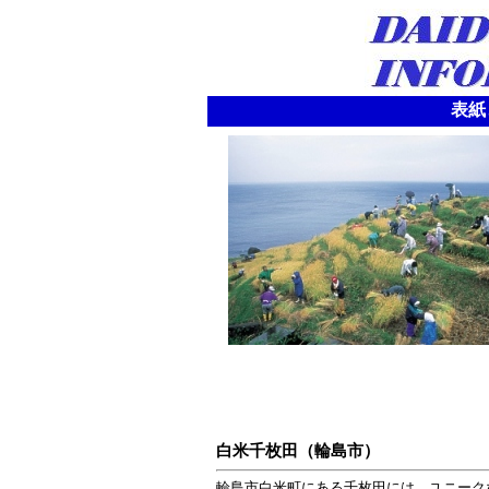
表紙
白米千枚田（輪島市）
輪島市白米町にある千枚田には、ユニーク