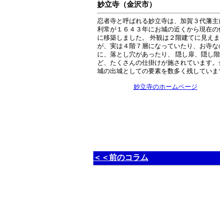
妙立寺（金沢市）
忍者寺と呼ばれる妙立寺は、加賀３代藩主
利常が１６４３年にお城の近くから現在の
に移築しました。 外観は２階建てに見え
が、実は４階７層になっていたり、お寺な
に、落とし穴があったり、 隠し扉、隠し
ど、たくさんの仕掛けが施されています。
城の出城としての要素を数多く残していま
妙立寺のホームページ
＜＜前のコラム