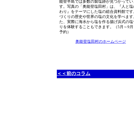
能登半島では多数の製塩跡が見つかってい
す。写真の「奥能登塩田村」は、『人と塩
わり』をテーマにした塩の総合資料館です
づくりの歴史や世界の塩の文化を学べます
た、実際に海水から塩を作る揚げ浜式の塩
りを体験することもできます。（5月～9月
予約）
奥能登塩田村のホームページ
＜＜前のコラム