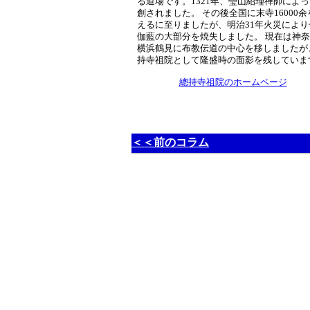
る道場です。1321年、瑩山紹瑾禅師によ
創されました。 その後全国に末寺16000余
えるに至りましたが、明治31年火災により
伽藍の大部分を焼失しました。 現在は神
横浜鶴見に布教伝道の中心を移しましたが
持寺祖院として隆盛時の面影を残していま
總持寺祖院のホームページ
＜＜前のコラム