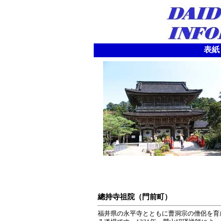
表紙
總持寺祖院（門前町）
福井県の永平寺とともに曹洞宗の僧侶を育