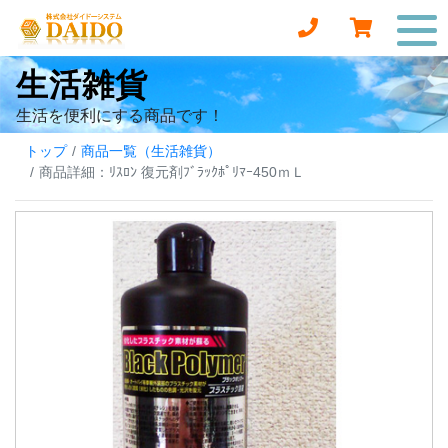
生活雑貨
生活を便利にする商品です！
トップ
商品一覧（生活雑貨）
商品詳細：ﾘｽﾛﾝ 復元剤ﾌﾞﾗｯｸﾎﾟﾘﾏｰ450ｍＬ