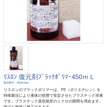
ﾘｽﾛﾝ 復元剤ﾌﾞﾗｯｸﾎﾟﾘﾏｰ450ｍＬ
商品番号：AR0A-bkp
リスロンのブラックポリマーは、PE（ポリエチレン）を
特殊製法により液体の状態で安定させたプラスチック溶液
です。プラスチック退色箇所のミクロの隙間を埋めます。
誰でも簡単に施工できます。