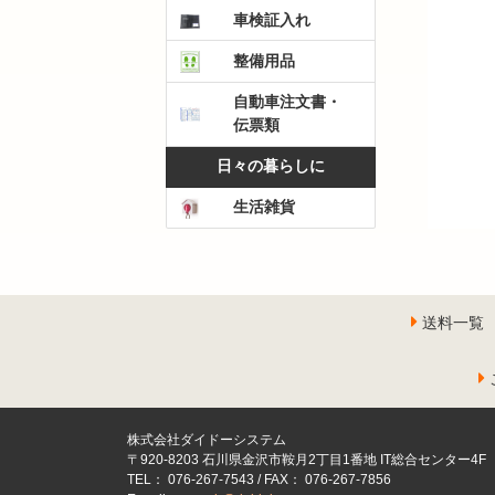
車検証入れ
整備用品
自動車注文書・
伝票類
日々の暮らしに
生活雑貨
送料一覧
株式会社ダイドーシステム
〒920-8203 石川県金沢市鞍月2丁目1番地 IT総合センター4F
TEL： 076-267-7543 / FAX： 076-267-7856