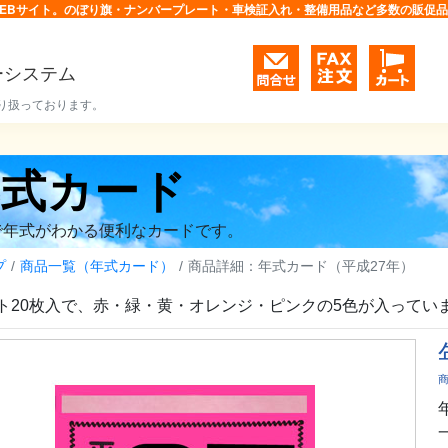
EBサイト。のぼり旗・ナンバープレート・車検証入れ・整備用品など多数の販促
ーシステム
り扱っております。
年式カード
で年式がわかる便利なカードです。
プ
商品一覧（年式カード）
商品詳細：年式カード（平成27年）
ト20枚入で、赤・緑・黄・オレンジ・ピンクの5色が入ってい
商