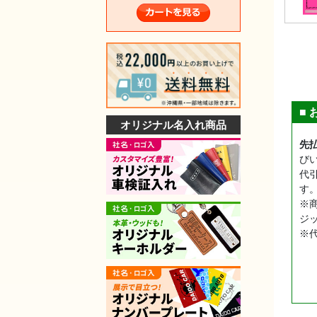
■
オリジナル名入れ商品
先
び
代
す
※
ジ
※