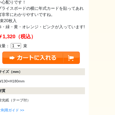
い心配りです！
プライスボードの横に年式カードを貼ってあれ
ば非常にわかりやすいですね。
1束20枚入
赤・緑・黄・オレンジ・ピンクが入っています!
￥1,320（税込）
数量：
束
サイズ（mm）
W130×H180mm
材質
蛍光紙（テープ付）
ご利用ガイド >>