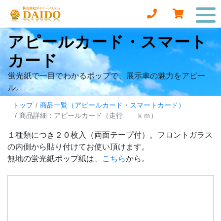
アピールカード・スマート
カード
蛍光紙で一目でわかるポップで、展示車の魅力をアピー
ル。
トップ
商品一覧（アピールカード・スマートカード）
商品詳細：アピールカード（走行 ｋｍ）
１種類につき２０枚入（両面テープ付）。フロントガラス
の内側から貼り付けてお使い頂けます。
無地の蛍光紙ポップ紙は、
こちら
から。