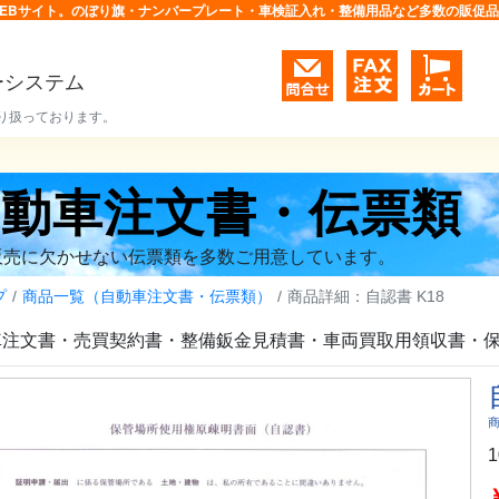
EBサイト。のぼり旗・ナンバープレート・車検証入れ・整備用品など多数の販促
ーシステム
り扱っております。
自動車注文書・伝票類
販売に欠かせない伝票類を多数ご用意しています。
プ
商品一覧（自動車注文書・伝票類）
商品詳細：自認書 K18
車注文書・売買契約書・整備鈑金見積書・車両買取用領収書・
商