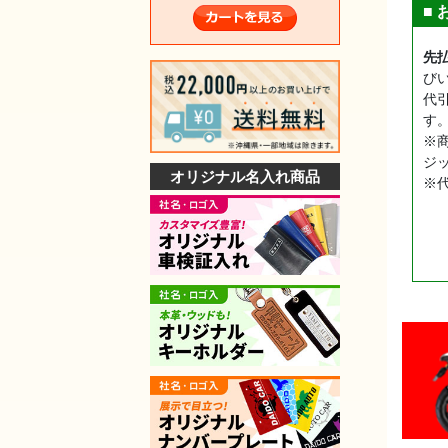
■
先
び
代
す
※
ジ
オリジナル名入れ商品
※