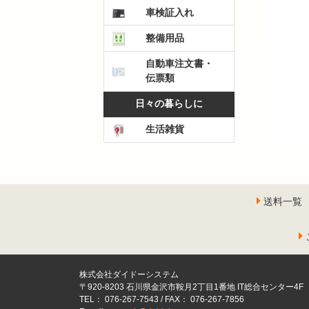
車検証入れ
整備用品
自動車注文書・
伝票類
日々の暮らしに
生活雑貨
送料一覧
株式会社ダイドーシステム
〒920-8203 石川県金沢市鞍月2丁目1番地 IT総合センター4F
TEL： 076-267-7543 / FAX： 076-267-7856