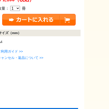
数量：
冊
サイズ（mm）
A4
ご利用ガイド >>
キャンセル・返品について >>