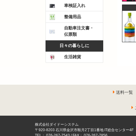
車検証入れ
整備用品
自動車注文書・
伝票類
日々の暮らしに
生活雑貨
送料一覧
株式会社ダイドーシステム
〒920-8203 石川県金沢市鞍月2丁目1番地 IT総合センター4F
TEL： 076-267-7543 / FAX： 076-267-7856