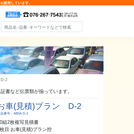
品を販売しています。
D-2
保証書など伝票類が揃っています。
お車(見積)プラン D-2
品番号：AB0A-D-2
30組2枚複写見積書
1枚目 お車(見積)プラン控