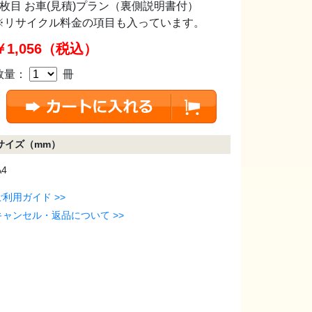
2枚目 お車(見積)プラン（裏側説明書付）
※リサイクル料金の項目も入っています。
￥1,056（税込）
数量：
冊
サイズ（mm）
A4
ご利用ガイド >>
キャンセル・返品について >>