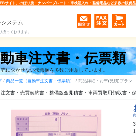
EBサイト。のぼり旗・ナンバープレート・車検証入れ・整備用品など多数の販促
ーシステム
り扱っております。
自動車注文書・伝票類
販売に欠かせない伝票類を多数ご用意しています。
プ
商品一覧（自動車注文書・伝票類）
商品詳細：お車(見積)プラン 
車注文書・売買契約書・整備鈑金見積書・車両買取用領収書・
商