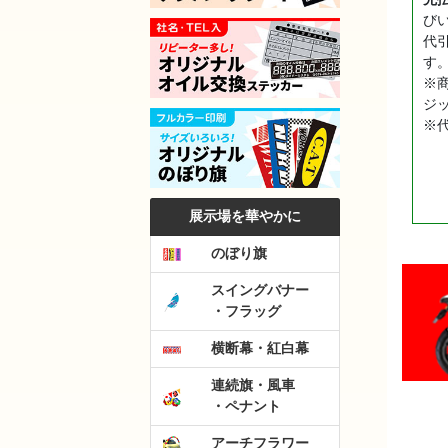
び
代
す
※
ジ
※
展示場を華やかに
のぼり旗
スイングバナー
・フラッグ
横断幕・紅白幕
連続旗・風車
・ペナント
アーチフラワー