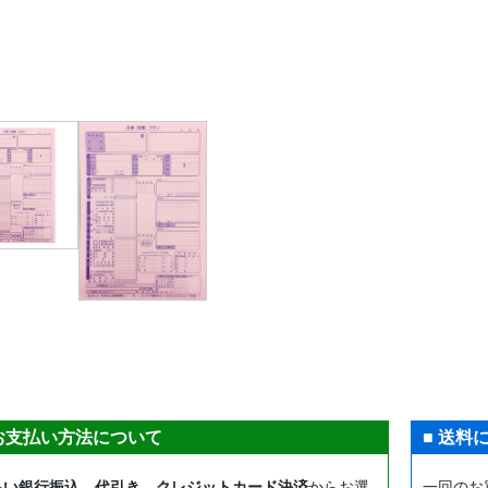
 お支払い方法について
■ 送料
払い銀行振込
、
代引き
、
クレジットカード決済
からお選
一回のお