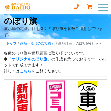
のぼり旗
展示場の定番。目を引くのぼり旗を多数ご用意していま
す。
トップ
商品一覧（のぼり旗）
商品詳細：のぼり5枚セット
各種のぼり旗を種類豊富に取り揃えています。
◆
「オリジナルのぼり旗」
の作成も承っております！小ロ
ットで作成できます！
詳しくは
こちら
をご覧ください。