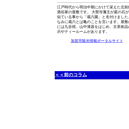
江戸時代から明治中期にかけて栄えた北前
酒谷家の屋敷です。 大聖寺藩主が庭の石
似ている事から「蔵六園」と名付けました
なみに蔵六とは亀のことを言います。屋敷
には九谷焼、山中漆器をはじめ、古美術品
示やティールームがあります。
加賀市観光情報ポータルサイト
＜＜前のコラム