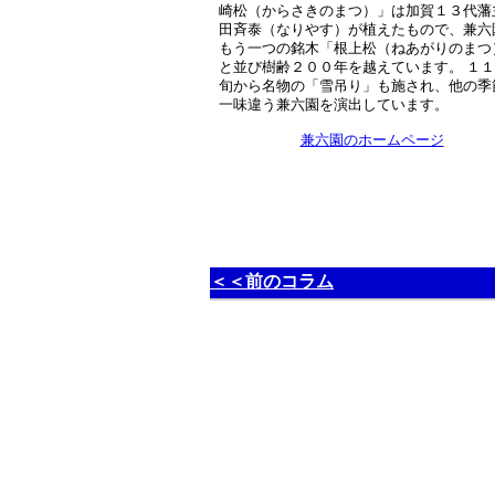
崎松（からさきのまつ）」は加賀１３代藩
田斉泰（なりやす）が植えたもので、兼六
もう一つの銘木「根上松（ねあがりのまつ
と並び樹齢２００年を越えています。 １
旬から名物の「雪吊り」も施され、他の季
一味違う兼六園を演出しています。
兼六園のホームページ
＜＜前のコラム