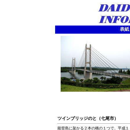
表紙
ツインブリッジのと（七尾市）
能登島に架かる２本の橋の１つで、平成１