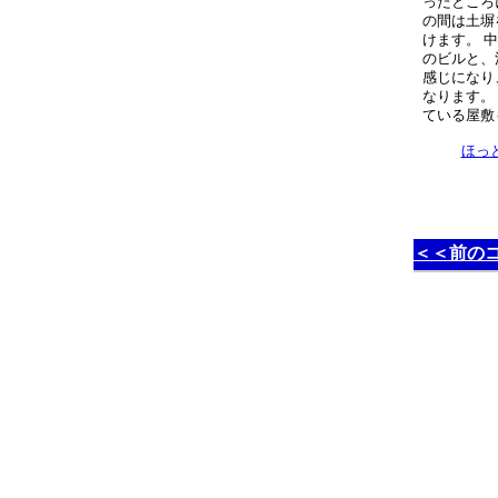
ったところ
の間は土塀
けます。 
のビルと、
感じになり
なります。
ている屋敷
ほっ
＜＜前の