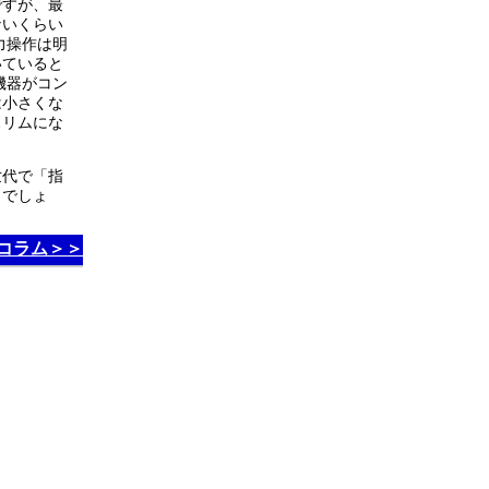
ですが、最
ないくらい
力操作は明
いていると
機器がコン
は小さくな
スリムにな
世代で「指
とでしょ
コラム＞＞