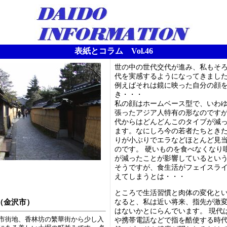
表紙とコラム Vol.46
世の中の世代交代が進み、私もそ
代を実感するようになってきまし
例えばそれは鏡に映った自分の顔
き・・・
私の顔はホームベース型で、いわ
張ったアジア人特有の形なのです
代からはどんどんこのタイプが減
ます。なにしろ今の若者たちとき
りが小ぶりでエラなどほとんど見
のです。 硬いものを食べなくなり
が減ったことが影響しているとい
そうですが、食生活がフェイスラ
えてしまうとは・・・
ところで生活習慣と肉体の変化と
（金沢市）
なると、私は近い将来、指先が激
はないかとにらんでいます。 現代
市街地、香林坊の繁華街から少し入
や携帯電話などで指を酷使する時代