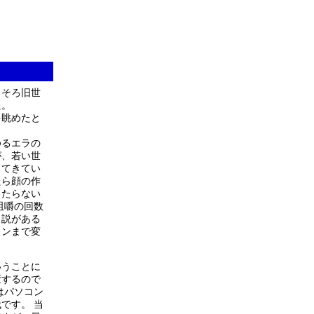
ろそろ旧世
た。
を眺めたと
ゆるエラの
が、若い世
ってきてい
たら顔の作
当たらない
咀嚼の回数
う説がある
インまで変
いうことに
変するので
はパソコン
です。 当