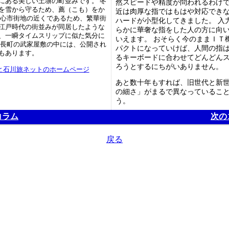
にある美しい土塀の町並みです。 冬
然スピードや精度が問われるわけ
を雪から守るため、薦（こも）をか
近は肉厚な指ではもはや対応でき
中心市街地の近くであるため、繁華街
ハードが小型化してきました。 入
江戸時代の街並みが同居したような
らかに華奢な指をした人の方に向
、一瞬タイムスリップに似た気分に
いえます。 おそらく今のままＩＴ
 長町の武家屋敷の中には、公開され
パクトになっていけば、人間の指
もあります。
るキーボードに合わせてどんどん
ろうとするにちがいありません。
と石川旅ネットのホームページ
あと数十年もすれば、旧世代と新
の細さ」がまるで異なっているこ
う。
コラム
次の
戻る